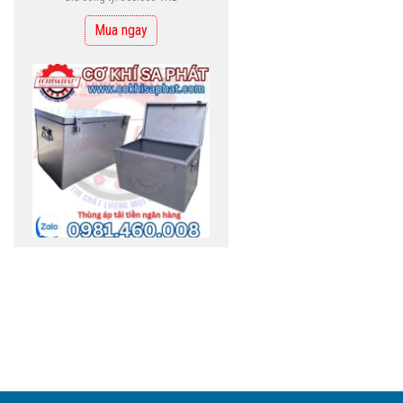
THÙNG ĐỰNG TIỀN
NGÂN HÀNG
Liên hệ
Mua ngay