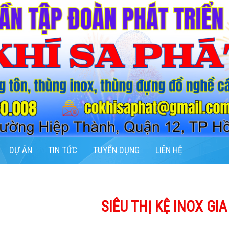
DỰ ÁN
TIN TỨC
TUYỂN DỤNG
LIÊN HỆ
SIÊU THỊ KỆ INOX GI