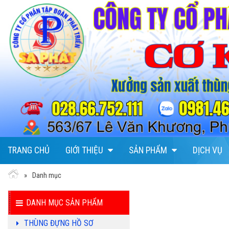
TRANG CHỦ
GIỚI THIỆU
SẢN PHẨM
DỊCH VỤ
Danh mục
DANH MỤC SẢN PHẨM
THÙNG ĐỰNG HỒ SƠ