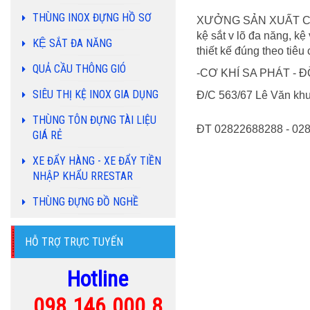
THÙNG INOX ĐỰNG HỒ SƠ
XƯỞNG SẢN XUẤT CƠ KHÍ
kệ sắt v lõ đa năng, kệ 
KỆ SẮT ĐA NĂNG
thiết kế đúng theo tiê
QUẢ CẦU THÔNG GIÓ
-CƠ KHÍ SA PHÁT -
SIÊU THỊ KỆ INOX GIA DỤNG
Đ/C 563/67 Lê Văn kh
THÙNG TÔN ĐỰNG TÀI LIỆU
ĐT 02822688288 - 0286
GIÁ RẺ
XE ĐẨY HÀNG - XE ĐẨY TIỀN
NHẬP KHẨU RRESTAR
THÙNG ĐỰNG ĐỒ NGHỀ
HỖ TRỢ TRỰC TUYẾN
Hotline
09
8.146.000.8