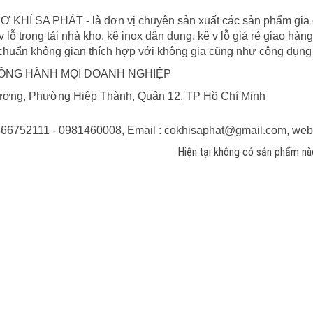
 SA PHÁT - là đơn vị chuyên sản xuất các sản phẩm gia dụn
v lỗ trọng tải nhà kho, kệ inox dân dụng, kệ v lỗ giá rẻ giao hàng
u chuẩn không gian thích hợp với không gia cũng như công dụng
 ĐỒNG HÀNH MỌI DOANH NGHIỆP
ương, Phường Hiệp Thành, Quận 12, TP Hồ Chí Minh
6752111 - 0981460008, Email : cokhisaphat@gmail.com, websi
Hiện tại không có sản phẩm nà