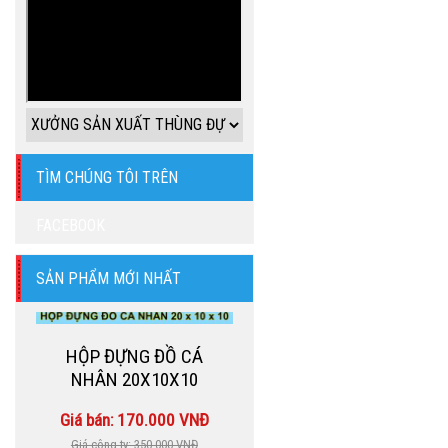
TÌM CHÚNG TÔI TRÊN
FACEBOOK
SẢN PHẨM MỚI NHẤT
HỘP ĐỰNG ĐỒ CÁ
NHÂN 20X10X10
Giá bán: 170.000 VNĐ
Giá công ty: 350.000 VNĐ
Mua ngay