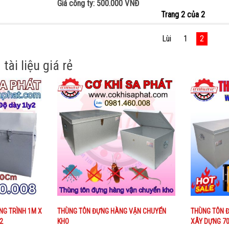
Giá công ty: 500.000 VNĐ
Trang 2 của 2
Lùi
1
2
ài liệu giá rẻ
NG TRÌNH 1M X
THÙNG TÔN ĐỰNG HÀNG VẬN CHUYỂN
THÙNG TÔN Đ
2
KHO
XÂY DỰNG 7