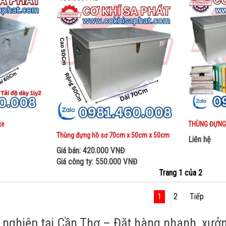
xe
THÙNG ĐỰNG 
Thùng đựng hồ sơ 70cm x 50cm x 50cm
Liên hệ
Giá bán: 420.000 VNĐ
Giá công ty: 550.000 VNĐ
Trang 1 của 2
1
2
Tiếp
nghiệp tại Cần Thơ – Đặt hàng nhanh, xưởn