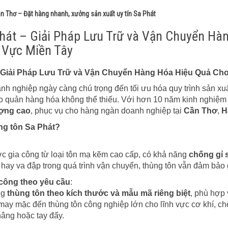
n Thơ – Đặt hàng nhanh, xưởng sản xuất uy tín Sa Phát
hát – Giải Pháp Lưu Trữ và Vận Chuyển Hà
 Vực Miền Tây
 Giải Pháp Lưu Trữ và Vận Chuyển Hàng Hóa Hiệu Quả Ch
nh nghiệp ngày càng chú trọng đến tối ưu hóa quy trình sản xu
ảo quản hàng hóa không thể thiếu. Với hơn 10 năm kinh nghiệm
ượng cao
, phục vụ cho hàng ngàn doanh nghiệp tại
Cần Thơ
,
H
ng tôn Sa Phát?
c gia công từ loại tôn mạ kẽm cao cấp, có khả năng
chống gỉ 
hay va đập trong quá trình vận chuyển, thùng tôn vẫn đảm bảo
 công theo yêu cầu
:
ng
thùng tôn theo kích thước và mẫu mã riêng biệt
, phù hợp
ay mặc đến thùng tôn công nghiệp lớn cho lĩnh vực cơ khí, chế 
âng hoặc tay đẩy.