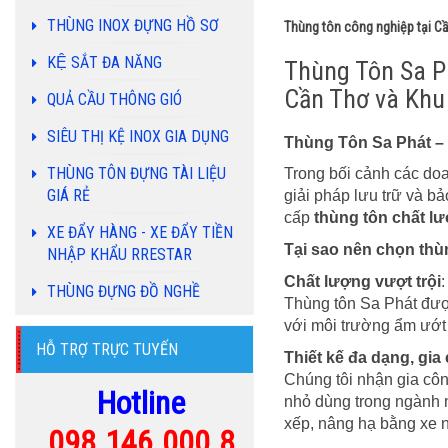
THÙNG INOX ĐỰNG HỒ SƠ
Thùng tôn công nghiệp tại Cầ
KỆ SẮT ĐA NĂNG
Thùng Tôn Sa P
Cần Thơ và Khu
QUẢ CẦU THÔNG GIÓ
SIÊU THỊ KỆ INOX GIA DỤNG
Thùng Tôn Sa Phát –
THÙNG TÔN ĐỰNG TÀI LIỆU
Trong bối cảnh các doa
GIÁ RẺ
giải pháp lưu trữ và b
cấp
thùng tôn chất l
XE ĐẨY HÀNG - XE ĐẨY TIỀN
Tại sao nên chọn thù
NHẬP KHẨU RRESTAR
Chất lượng vượt trội
:
THÙNG ĐỰNG ĐỒ NGHỀ
Thùng tôn Sa Phát đượ
với môi trường ẩm ướt 
HỖ TRỢ TRỰC TUYẾN
Thiết kế đa dạng, gia
Chúng tôi nhận gia cô
Hotline
nhỏ dùng trong ngành m
xếp, nâng hạ bằng xe n
09
8.146.000.8