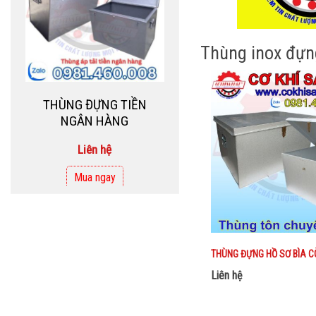
THÙNG ĐỰNG TIỀN
NGÂN HÀNG
Thùng inox đựn
Liên hệ
Mua ngay
THÙNG ĐỰNG HỒ SƠ BÌA C
THÙNG INOX ĐỰNG
Liên hệ
TIỀN NGÂN HÀNG