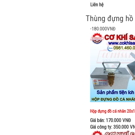
Liên hệ
Thùng đựng hồ
-180.000VNĐ
HỘP ĐỰNG CHÌA KHOÁ
TK 20X10X10
Giá bán: 220.000 VNĐ
Giá công ty: 350.000 VNĐ
Hộp đựng đồ cá nhân 20x
Mua ngay
Giá bán: 170.000 VNĐ
Giá công ty: 350.000 V