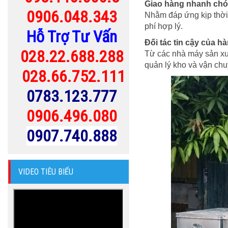
Giao hàng nhanh chón
0906.048.343
Nhằm đáp ứng kịp thời
phí hợp lý.
Hỗ Trợ Tư Vấn
Đối tác tin cậy của 
028.22.688.288
Từ các nhà máy sản xu
quản lý kho và vận ch
028.66.752.111
0783.123.777
0906.496.080
0907.740.888
VIDEO TIÊU BIỂU