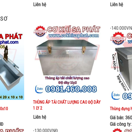
Liên hệ
Liên hệ
 sơ
-140.000V
THÙNG ÁP TẢI CHẤT LƯỢNG CAO ĐỘ DÀY
1 LY 2
10x10
Thùng đựng 
Liên hệ
Giá bán: 36
NĐ
Giá công ty
-130.000VNĐ