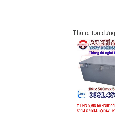
Liên hệ
Mua ngay
Thùng tôn đựng t
THÙNG ĐỰNG TIỀN
NGÂN HÀNG CÓ BÁNH
XE
Liên hệ
THÙNG ĐỰNG ĐỒ NGHỀ CÔ
50CM X 50CM- ĐỘ DÀY 1LY
Mua ngay