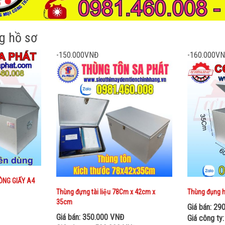
g hồ sơ
-150.000VNĐ
-160.000V
ÒNG GIẤY A4
Thùng đựng tài liệu 78Cm x 42cm x
Thùng đụng 
35cm
Giá bán: 29
Giá bán: 350.000 VNĐ
Giá công ty