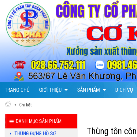
TRANG CHỦ
GIỚI THIỆU
SẢN PHẨM
DỊCH VỤ
Chi tiết
DANH MỤC SẢN PHẨM
Thùng tôn côn
THÙNG ĐỰNG HỒ SƠ