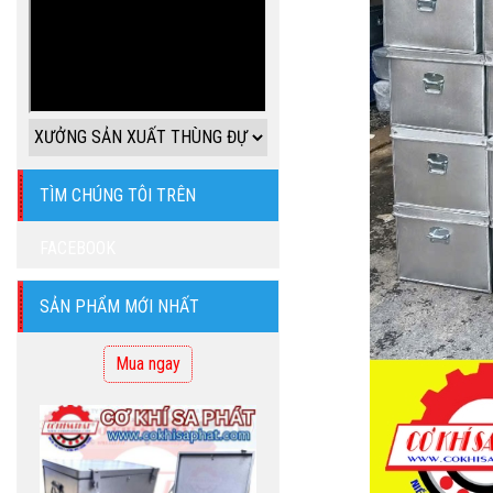
HỘP ĐỰNG ĐỒ CÁ
NHÂN 20X10X10
Giá bán: 170.000 VNĐ
Giá công ty: 350.000 VNĐ
TÌM CHÚNG TÔI TRÊN
Mua ngay
FACEBOOK
SẢN PHẨM MỚI NHẤT