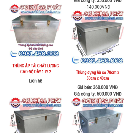
Giá công ty: 350.000 VNĐ
-140.000VNĐ
THÙNG ÁP TẢI CHẤT LƯỢNG
CAO ĐỘ DÀY 1 LY 2
Thùng đựng hồ sơ 70cm x
50cm x 40cm
Liên hệ
Giá bán: 360.000 VNĐ
Giá công ty: 500.000 VNĐ