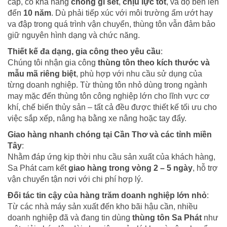
cấp, có khả năng
chống gỉ sét
,
chịu lực tốt
, và độ bền lên
đến
10 năm
. Dù phải tiếp xúc với môi trường ẩm ướt hay
va đập trong quá trình vận chuyển, thùng tôn vẫn đảm bảo
giữ nguyên hình dạng và chức năng.
Thiết kế đa dạng, gia công theo yêu cầu
:
Chúng tôi nhận gia công
thùng tôn theo kích thước và
mẫu mã riêng biệt
, phù hợp với nhu cầu sử dụng của
từng doanh nghiệp. Từ thùng tôn nhỏ dùng trong ngành
may mặc đến thùng tôn công nghiệp lớn cho lĩnh vực cơ
khí, chế biến thủy sản – tất cả đều được thiết kế tối ưu cho
việc sắp xếp, nâng hạ bằng xe nâng hoặc tay đẩy.
Giao hàng nhanh chóng tại Cần Thơ và các tỉnh miền
Tây
:
Nhằm đáp ứng kịp thời nhu cầu sản xuất của khách hàng,
Sa Phát cam kết
giao hàng trong vòng 2 – 5 ngày
, hỗ trợ
vận chuyển tận nơi với chi phí hợp lý.
Đối tác tin cậy của hàng trăm doanh nghiệp lớn nhỏ
:
Từ các nhà máy sản xuất đến kho bãi hậu cần, nhiều
doanh nghiệp đã và đang tin dùng
thùng tôn Sa Phát
như