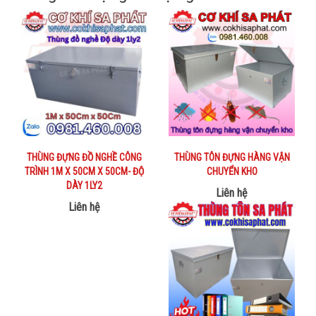
THÙNG ĐỰNG ĐỒ NGHỀ CÔNG
THÙNG TÔN ĐỰNG HÀNG VẬN
TRÌNH 1M X 50CM X 50CM- ĐỘ
CHUYỂN KHO
DÀY 1LY2
Liên hệ
Liên hệ