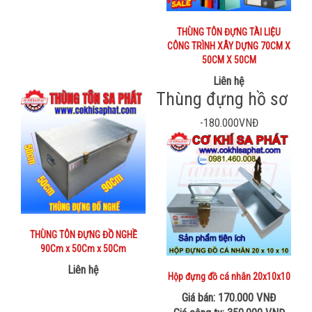
THÙNG TÔN ĐỰNG TÀI LIỆU
CÔNG TRÌNH XÂY DỰNG 70CM X
50CM X 50CM
Liên hệ
Thùng đựng hồ sơ
-180.000VNĐ
THÙNG TÔN ĐỰNG ĐỒ NGHỀ
90Cm x 50Cm x 50Cm
Liên hệ
Hộp đựng đồ cá nhân 20x10x10
Giá bán: 170.000 VNĐ