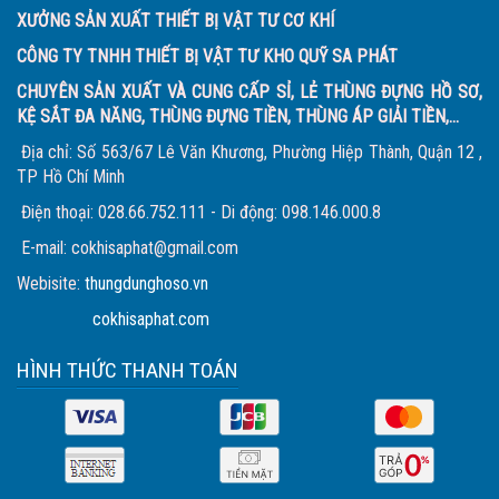
XƯỞNG SẢN XUẤT THIẾT BỊ VẬT TƯ CƠ KHÍ
CÔNG TY TNHH THIẾT BỊ VẬT TƯ KHO QUỸ SA PHÁT
CHUYÊN SẢN XUẤT VÀ CUNG CẤP SỈ, LẺ THÙNG ĐỰNG HỒ SƠ,
KỆ SẮT ĐA NĂNG, THÙNG ĐỰNG TIỀN, THÙNG ÁP GIẢI TIỀN,...
Địa chỉ: Số 563/67 Lê Văn Khương, Phường Hiệp Thành, Quận 12 ,
TP Hồ Chí Minh
Điện thoại: 028.66.752.111 - Di động: 098.146.000.8
E-mail: cokhisaphat@gmail.com
Webisite:
thungdunghoso.vn
cokhisaphat.com
HÌNH THỨC THANH TOÁN