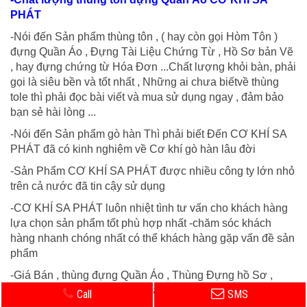
PHÁT
-Nói đến Sản phẩm thùng tôn , ( hay còn gọi Hòm Tôn )
đựng Quần Áo , Đựng Tài Liệu Chứng Từ , Hồ Sơ bản Vẽ
, hay đựng chứng từ Hóa Đơn ...Chất lượng khỏi bàn, phải
gọi là siêu bền và tốt nhất , Những ai chưa biếtvề thùng
tole thì phải đọc bài viết và mua sử dụng ngay , đảm bảo
bạn sẻ hài lòng ...
-Nói đến Sản phẩm gò hàn Thì phải biết Đến CƠ KHÍ SA
PHÁT đã có kinh nghiệm về Cơ khí gò hàn lâu đời
-Sản Phẩm CƠ KHÍ SA PHÁT được nhiều công ty lớn nhỏ
trên cả nước đã tin cậy sử dụng
-CƠ KHÍ SA PHÁT luôn nhiệt tình tư vấn cho khách hàng
lựa chọn sản phẩm tốt phù hợp nhất -chăm sóc khách
hàng nhanh chóng nhất có thể khách hàng gặp vấn đề sản
phẩm
-Giá Bán , thùng đựng Quần Áo , Thùng Đựng hồ Sơ ,
Thùng đựng tài liệu Giá rẻ nhất Tại TP Hồ Chí Minh
Call
SMS