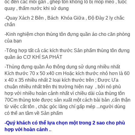
ốc đến các mối gắn , ghép tôn không lô bị móp méo , tuộc
quay , thấm nước khi sử dụng
-Quay Xách 2 Bên , Bách Khóa Giữa , Độ Đày 2 ly chắc
chắn
-Kinh nghiệm chọn thùng tôn đựng quần áo cho căn phòng
của bạn
-Tổng hợp tất cả các kích thước Sản phẩm thùng tôn đựng
quần áo CƠ KHÍ SA PHÁT
-Thùng đựng quần Áo thông dụng sử dụng nhiều nhất
Kích thước 70 x 50 x40 cm Hoặc kích thước nhỏ hơn là 60
x 40 x 35 nhiều nhất 2 loại kích thước trên ; Được Ưa
chuận nhiều nhất trên thị trường hiện nay , bởi nó phù
hợp với nhiều hoàn cảnh nhất vì chiều dài của thùng tôn
70Cm thùng tole được sản xuất một cách bài bản ,cẩn thận
từ việc cắt tôn , chặc góc lăng chí gấp mép ...người dùng
có thể an tâm về Sản phẩm
-Quý khách có thể lựa chọn một trong 2 sao cho phù
hợp với hoàn cảnh .
.