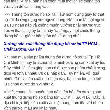
cẩn thận. Vì thế, bạn nên chọn mua một chiếc thùng tôn
vừa vặn để cất chúng vào.
>>> Thùng tôn đựng hồ sơ, tài liệu/ hòm đựng giấy tờ thật
sự rất đa ứng dụng với người dùng. Nếu bạn là một người
ưa sự ngăn nắp và không muốn vướng phải những trục
trặc vì thất lạc giấy tờ thì hãy “tậu” ngay một chiếc thùng
đựng hồ sơ giá rẻ bằng tôn để sử dụng nhé!
Xưởng sản xuất thùng tôn đựng hồ sơ tại TP HCM –
Chất Lượng, Giá Tốt
Khi bạn mua sản phẩm thùng tôn đựng hồ sơ tại Tp. Hồ
Chí Minh thì hãy lựa chọn cho mình xưởng sản xuất uy tín.
Đây chính là cách giúp bạn có được sản phẩm chất lượng,
dịch vụ tốt và nhiều ưu đãi hấp dẫn. Tuy nhiên, với quá
nhiều đơn vị sản xuất như hiện nay, bạn khó lòng có thể
lựa chọn được đơn vị như ý.
Vì thế, chúng tôi khuyên bạn nên liên hệ đến xưởng sản
xuất thùng đựng hồ sơ bằng tôn CƠ KHÍ SA PHÁT Đây là
địa chỉ trực tiếp sản xuất các mặt hàng hòm tôn với nhiều
kích thước, mẫu mã khác nhau.