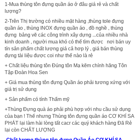
1-Mua thùng tôn đựng quần áo ở đâu giá rẻ và chất
lượng?
2-Trên Thị trường có nhiều mặt hàng ,thùng tole đựng
quần áo , thùng INOX đựng quần áo , đồ nghề , thùng
đựng bảng vẽ các công trình xây dựng ...của nhiều nhà
kinh doanh , người mua khó có thể tìm được nơi bán uy
tín sản phẩm chất lượng giá cả hơp lý , giá bán thùng
đựng tài liệu được coi như thế nào là rẻ
+ Chất liệu thùng tôn Đúng tôn Mạ kẽm chính hãng Tôn
Tập Đoàn Hoa Sen
+ Giá mua thùng tôn đựng Quần áo phải tương xứng với
giá trị sử dụng
+ Sản phẩm có tính Thẩm mỹ
+Thùng Đựng quà áo phải phù hợp với nhu cầu sử dụng
của bạn ! Thế nhưng Thùng tôn đựng quần áo CƠ KHÍ SA
PHÁT lại làm hài lòng tất cacr các quý khách hàng Đã Rẻ
lại còn CHẤT LƯỢNG
-Chất lượng thùng tôn đựng Quần Áo CƠ KHÍ SA