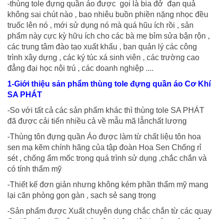
-thùng tole đựng quần áo được gọi là bia đở đạn quả
không sai chút nào , bao nhiêu buồn phiền nặng nhọc đều
truốc lên nó , mới sử dụng nó mà quá hũu ích rồi , sản
phẩm này cực kỳ hữu ích cho các bà mẹ bỉm sửa bận rộn ,
các trung tâm đào tạo xuất khẩu , ban quản lý các công
trình xây dựng , các ký túc xá sinh viên , các trường cao
đẳng đại học nội trú , các doanh nghiệp ....
1-Giới thiệu sản phẩm thùng tole đựng quần áo Cơ Khí
SA PHÁT
-So với tất cả các sản phẩm khác thì thùng tole SA PHÁT
đã được cải tiến nhiều cả về mẫu mã lẫnchất lương
-Thùng tôn đựng quần Áo được làm từ chất liệu tôn hoa
sen mạ kẽm chính hãng của tập đoàn Hoa Sen Chống rỉ
sét , chống ẩm mốc trong quá trình sử dụng ,chắc chắn và
có tính thẩm mỹ
-Thiết kế đơn giản nhưng không kém phần thẩm mỹ mang
lại căn phòng gọn gàn , sạch sẻ sang trọng
-Sản phẩm được Xuất chuyên dụng chắc chắn từ các quay