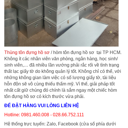
Thùng tôn đựng hồ sơ
/ hòm tôn đựng hồ sơ tại TP HCM.
Không ít các nhân viên văn phòng, ngân hàng, học sinh/
sinh viên,… đã nhiều lần vướng phải rắc rối về tình trạng
thất lạc giấy tờ do không quản lý tốt. Không chỉ có thể, với
những không gian làm việc có số lượng giấy tờ, tài liệu
hỗn độn sẽ vô cùng thiếu thẩm mỹ. Vì thế, giải pháp tốt
nhất cất giữ chúng đó chính là sắm ngay một chiếc hòm
tôn đựng hồ sơ có kích thước vừa phải.
ĐỂ ĐẶT HÀNG VUI LÒNG LIÊN HỆ
Hotline: 0981.460.008 - 028.66.752.111
Hệ thống trực tuyến: Zalo, Facebook (cửa sổ phía dưới