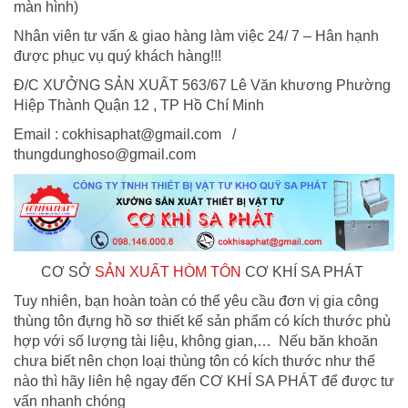
màn hình)
Nhân viên tư vấn & giao hàng làm việc 24/ 7 – Hân hạnh
được phục vụ quý khách hàng!!!
Đ/C XƯỞNG SẢN XUẤT 563/67 Lê Văn khương Phường
Hiệp Thành Quận 12 , TP Hồ Chí Minh
Email : cokhisaphat@gmail.com /
thungdunghoso@gmail.com
CƠ SỞ
SẢN XUẤT HÒM TÔN
CƠ KHÍ SA PHÁT
Tuy nhiên, bạn hoàn toàn có thể yêu cầu đơn vị gia công
thùng tôn đựng hồ sơ thiết kế sản phẩm có kích thước phù
hợp với số lượng tài liệu, không gian,… Nếu băn khoăn
chưa biết nên chọn loại thùng tôn có kích thước như thế
nào thì hãy liên hệ ngay đến CƠ KHÍ SA PHÁT để được tư
vấn nhanh chóng