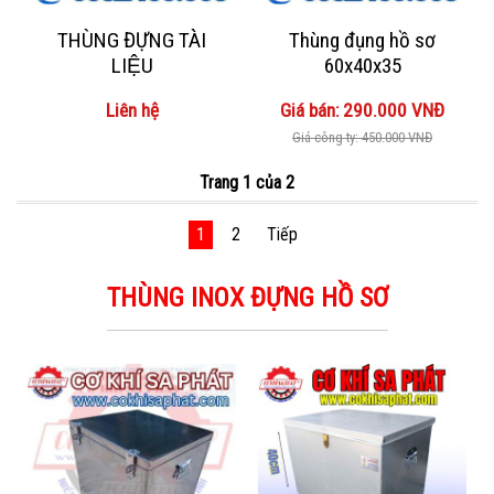
THÙNG ĐỰNG TÀI
Thùng đụng hồ sơ
LIỆU
60x40x35
Liên hệ
Giá bán: 290.000 VNĐ
Giá công ty: 450.000 VNĐ
Trang 1 của 2
1
2
Tiếp
THÙNG INOX ĐỰNG HỒ SƠ