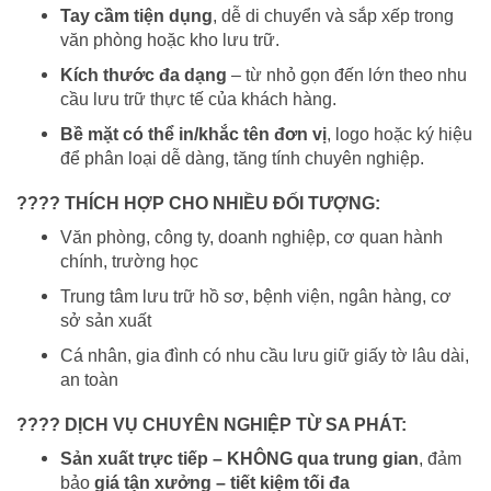
Tay cầm tiện dụng
, dễ di chuyển và sắp xếp trong
văn phòng hoặc kho lưu trữ.
Kích thước đa dạng
– từ nhỏ gọn đến lớn theo nhu
cầu lưu trữ thực tế của khách hàng.
Bề mặt có thể in/khắc tên đơn vị
, logo hoặc ký hiệu
để phân loại dễ dàng, tăng tính chuyên nghiệp.
????
THÍCH HỢP CHO NHIỀU ĐỐI TƯỢNG:
Văn phòng, công ty, doanh nghiệp, cơ quan hành
chính, trường học
Trung tâm lưu trữ hồ sơ, bệnh viện, ngân hàng, cơ
sở sản xuất
Cá nhân, gia đình có nhu cầu lưu giữ giấy tờ lâu dài,
an toàn
????
DỊCH VỤ CHUYÊN NGHIỆP TỪ SA PHÁT:
Sản xuất trực tiếp – KHÔNG qua trung gian
, đảm
bảo
giá tận xưởng – tiết kiệm tối đa