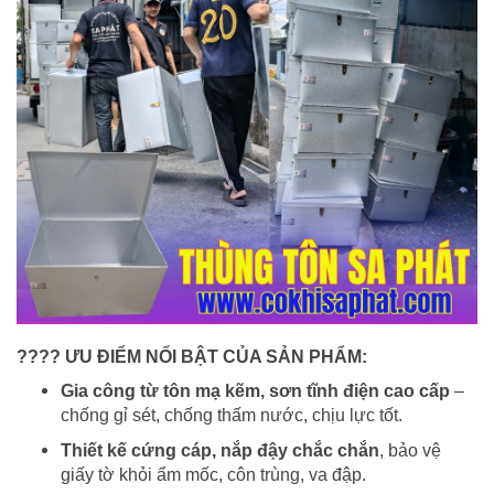
????
ƯU ĐIỂM NỔI BẬT CỦA SẢN PHẨM:
Gia công từ tôn mạ kẽm, sơn tĩnh điện cao cấp
–
chống gỉ sét, chống thấm nước, chịu lực tốt.
Thiết kế cứng cáp, nắp đậy chắc chắn
, bảo vệ
giấy tờ khỏi ẩm mốc, côn trùng, va đập.