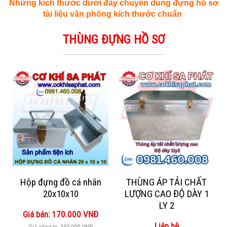
Những kích thước dưới đây chuyên dùng đựng hồ sơ
tài liệu văn phòng kích thước chuẩn
THÙNG ĐỰNG HỒ SƠ
Hộp đựng đồ cá nhân
THÙNG ÁP TẢI CHẤT
20x10x10
LƯỢNG CAO ĐỘ DÀY 1
LY 2
Giá bán: 170.000 VNĐ
Liên hệ
Giá công ty: 350.000 VNĐ