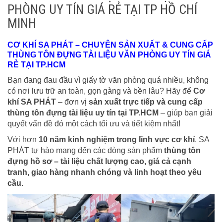
PHÒNG UY TÍN GIÁ RẺ TẠI TP HỒ CHÍ
MINH
CƠ KHÍ SA PHÁT – CHUYÊN SẢN XUẤT & CUNG CẤP
THÙNG TÔN ĐỰNG TÀI LIỆU VĂN PHÒNG UY TÍN GIÁ
RẺ TẠI TP.HCM
Bạn đang đau đầu vì giấy tờ văn phòng quá nhiều, không
có nơi lưu trữ an toàn, gọn gàng và bền lâu? Hãy để
Cơ
khí SA PHÁT
– đơn vị
sản xuất trực tiếp và cung cấp
thùng tôn đựng tài liệu uy tín tại TP.HCM
– giúp bạn giải
quyết vấn đề đó một cách tối ưu và tiết kiệm nhất!
Với hơn
10 năm kinh nghiệm trong lĩnh vực cơ khí
, SA
PHÁT tự hào mang đến các dòng sản phẩm
thùng tôn
đựng hồ sơ – tài liệu chất lượng cao, giá cả cạnh
tranh, giao hàng nhanh chóng và linh hoạt theo yêu
cầu
.