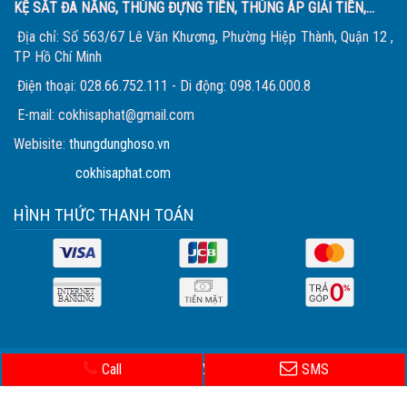
KỆ SẮT ĐA NĂNG, THÙNG ĐỰNG TIỀN, THÙNG ÁP GIẢI TIỀN,...
Địa chỉ: Số 563/67 Lê Văn Khương, Phường Hiệp Thành, Quận 12 ,
TP Hồ Chí Minh
Điện thoại: 028.66.752.111 - Di động: 098.146.000.8
E-mail: cokhisaphat@gmail.com
Webisite:
thungdunghoso.vn
cokhisaphat.com
HÌNH THỨC THANH TOÁN
Bản quyền© Sa Phát.
| Trực tuyến: 5 | Tổng truy cập: 413,713
Call
SMS