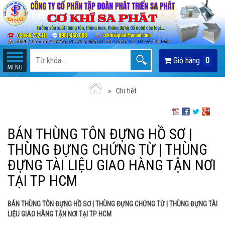
Giỏ hàng
0
Chi tiết
BÁN THÙNG TÔN ĐỰNG HỒ SƠ |
THÙNG ĐỰNG CHỨNG TỪ | THÙNG
ĐỰNG TÀI LIỆU GIAO HÀNG TẬN NƠI
TẠI TP HCM
BÁN THÙNG TÔN ĐỰNG HỒ SƠ | THÙNG ĐỰNG CHỨNG TỪ | THÙNG ĐỰNG TÀI
LIỆU GIAO HÀNG TẬN NƠI TẠI TP HCM