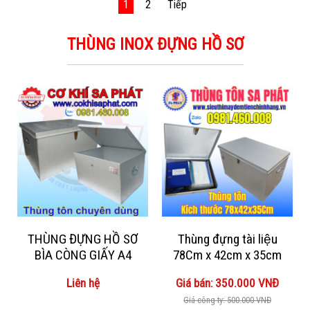
1
2
Tiếp
THÙNG INOX ĐỰNG HỒ SƠ
THÙNG ĐỰNG HỒ SƠ
Thùng đựng tài liệu
BÌA CÒNG GIẤY A4
78Cm x 42cm x 35cm
Liên hệ
Giá bán: 350.000 VNĐ
Giá công ty: 500.000 VNĐ