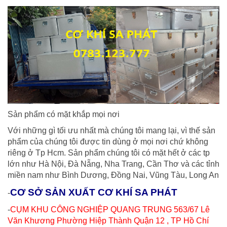
Sản phẩm có mặt khắp mọi nơi
Với những gì tối ưu nhất mà chúng tôi mang lại, vì thế sản
phẩm của chúng tôi được tin dùng ở mọi nơi chứ không
riêng ở Tp Hcm. Sản phẩm chúng tôi có mặt hết ở các tp
lớn như Hà Nội, Đà Nẵng, Nha Trang, Cần Thơ và các tỉnh
miền nam như Bình Dương, Đồng Nai, Vũng Tàu, Long An
CƠ SỞ SẢN XUẤT CƠ KHÍ SA PHÁT
-
-
CỤM KHU CÔNG NGHIỆP QUANG TRUNG 563/67 Lê
Văn Khương Phường Hiệp Thành Quận 12 , TP Hồ Chí