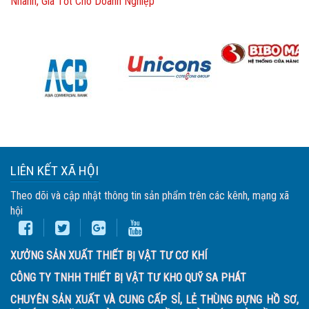
Nhanh, Giá Tốt Cho Doanh Nghiệp
LIÊN KẾT XÃ HỘI
Theo dõi và cập nhật thông tin sản phẩm trên các kênh, mạng xã
hội
XƯỞNG SẢN XUẤT THIẾT BỊ VẬT TƯ CƠ KHÍ
CÔNG TY TNHH THIẾT BỊ VẬT TƯ KHO QUỸ SA PHÁT
CHUYÊN SẢN XUẤT VÀ CUNG CẤP SỈ, LẺ THÙNG ĐỰNG HỒ SƠ,