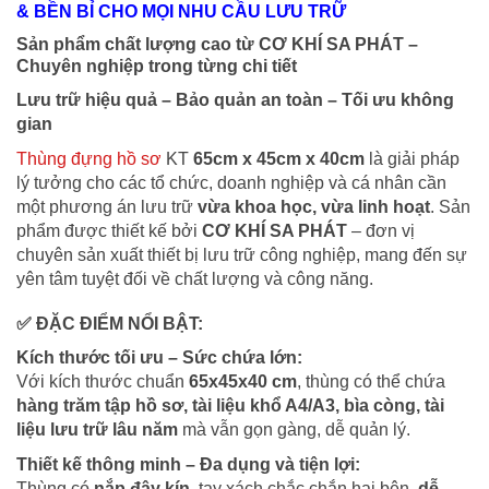
& BỀN BỈ CHO MỌI NHU CẦU LƯU TRỮ
Sản phẩm chất lượng cao từ CƠ KHÍ SA PHÁT –
Chuyên nghiệp trong từng chi tiết
Lưu trữ hiệu quả – Bảo quản an toàn – Tối ưu không
gian
Thùng đựng hồ sơ
KT
65cm x 45cm x 40cm
là giải pháp
lý tưởng cho các tổ chức, doanh nghiệp và cá nhân cần
một phương án lưu trữ
vừa khoa học, vừa linh hoạt
. Sản
phẩm được thiết kế bởi
CƠ KHÍ SA PHÁT
– đơn vị
chuyên sản xuất thiết bị lưu trữ công nghiệp, mang đến sự
yên tâm tuyệt đối về chất lượng và công năng.
✅
ĐẶC ĐIỂM NỔI BẬT:
Kích thước tối ưu – Sức chứa lớn:
Với kích thước chuẩn
65x45x40 cm
, thùng có thể chứa
hàng trăm tập hồ sơ, tài liệu khổ A4/A3, bìa còng, tài
liệu lưu trữ lâu năm
mà vẫn gọn gàng, dễ quản lý.
Thiết kế thông minh – Đa dụng và tiện lợi:
Thùng có
nắp đậy kín
, tay xách chắc chắn hai bên,
dễ