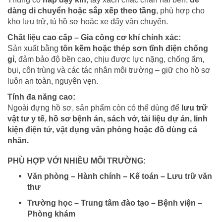
dàng di chuyển hoặc sắp xếp theo tầng
, phù hợp cho
kho lưu trữ, tủ hồ sơ hoặc xe đẩy vận chuyển.
Chất liệu cao cấp – Gia công cơ khí chính xác:
Sản xuất bằng
tôn kẽm hoặc thép sơn tĩnh điện chống
gỉ
, đảm bảo độ bền cao, chịu được lực nặng, chống ẩm,
bụi, côn trùng và các tác nhân môi trường – giữ cho hồ sơ
luôn an toàn, nguyên vẹn.
Tính đa năng cao:
Ngoài đựng hồ sơ, sản phẩm còn có thể dùng để
lưu trữ
vật tư y tế, hồ sơ bệnh án, sách vở, tài liệu dự án, linh
kiện điện tử, vật dụng văn phòng hoặc đồ dùng cá
nhân.
PHÙ HỢP VỚI NHIỀU MÔI TRƯỜNG:
Văn phòng – Hành chính – Kế toán – Lưu trữ văn
thư
Trường học – Trung tâm đào tạo – Bệnh viện –
Phòng khám