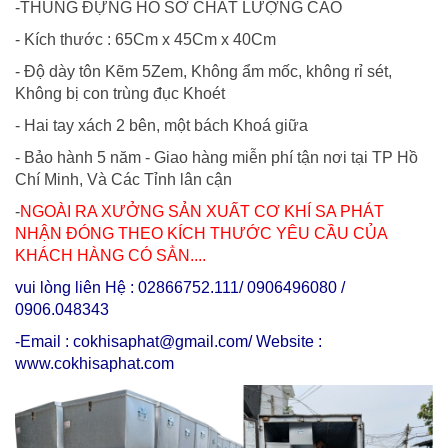
-THÙNG ĐỰNG HỒ SƠ CHẤT LƯỢNG CAO
- Kích thước : 65Cm x 45Cm x 40Cm
- Độ dày tôn Kẽm 5Zem, Không ẩm mốc, không rỉ sét,
Không bị con trùng đục Khoét
- Hai tay xách 2 bên, một bách Khoá giữa
- Bảo hành 5 năm - Giao hàng miễn phí tận nơi tại TP Hồ
Chí Minh, Và Các Tỉnh lân cận
-
NGOÀI RA XƯỞNG SẢN XUẤT CƠ KHÍ SA PHÁT
NHẬN ĐÓNG THEO KÍCH THƯỚC YÊU CẦU CỦA
KHÁCH HÀNG CÓ SẲN....
vui lòng liên Hệ : 02866752.111/ 0906496080 /
0906.048343
-Email : cokhisaphat@gmail.com/ Website :
www.cokhisaphat.com