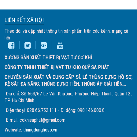
LIÊN KẾT XÃ HỘI
Theo dõi và cập nhật thông tin sản phẩm trên các kênh, mạng xã
hội
XƯỞNG SẢN XUẤT THIẾT BỊ VẬT TƯ CƠ KHÍ
CÔNG TY TNHH THIẾT BỊ VẬT TƯ KHO QUỸ SA PHÁT
CHUYÊN SẢN XUẤT VÀ CUNG CẤP SỈ, LẺ THÙNG ĐỰNG HỒ SƠ,
KỆ SẮT ĐA NĂNG, THÙNG ĐỰNG TIỀN, THÙNG ÁP GIẢI TIỀN,...
Địa chỉ: Số 563/67 Lê Văn Khương, Phường Hiệp Thành, Quận 12 ,
TP Hồ Chí Minh
Điện thoại: 028.66.752.111 - Di động: 098.146.000.8
E-mail: cokhisaphat@gmail.com
Webisite:
thungdunghoso.vn