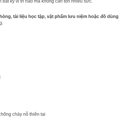
 bất kỳ vị trí nào mà không cần tốn nhiều sức.
hòng, tài liệu học tập, vật phẩm lưu niệm hoặc đồ dùng
g.
!
 chống cháy nỗ thiên tai