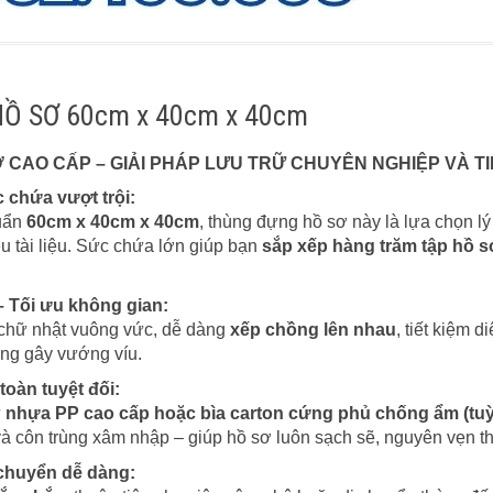
Ồ SƠ 60cm x 40cm x 40cm
CAO CẤP – GIẢI PHÁP LƯU TRỮ CHUYÊN NGHIỆP VÀ TI
 chứa vượt trội:
huẩn
60cm x 40cm x 40cm
, thùng đựng hồ sơ này là lựa chọn l
ều tài liệu. Sức chứa lớn giúp bạn
sắp xếp hàng trăm tập hồ sơ,
– Tối ưu không gian:
 chữ nhật vuông vức, dễ dàng
xếp chồng lên nhau
, tiết kiệm 
ông gây vướng víu.
toàn tuyệt đối:
ừ
nhựa PP cao cấp hoặc bìa carton cứng phủ chống ẩm (tuỳ
và côn trùng xâm nhập – giúp hồ sơ luôn sạch sẽ, nguyên vẹn th
i chuyển dễ dàng: