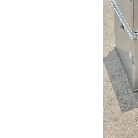
Liên hệ
Mua ngay
THÙNG ĐỰNG ĐỒ
NGHỀ CÔNG TRÌNH 1M
X 50CM X 50CM- ĐỘ
DÀY 1LY2
Liên hệ