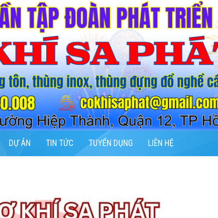
DỰ ÁN
TIN TỨC
TUYỂN DỤNG
LIÊN HỆ