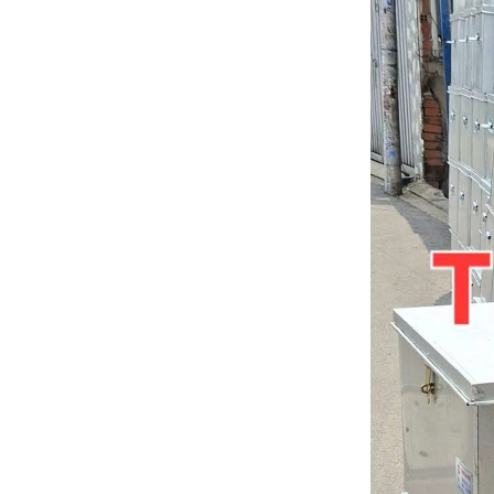
CỬA KHO TIỀN NGÂN
HÀNG
Liên hệ
Mua ngay
QUẢ CẦU THÔNG GIÓ
INOX-304