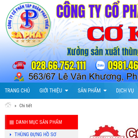
TRANG CHỦ
GIỚI THIỆU
SẢN PHẨM
DỊCH VỤ
HỘP ĐỰNG ĐỒ CÁ
Chi tiết
NHÂN 20X10X10
DANH MỤC SẢN PHẨM
Giá bán: 170.000 VNĐ
Giá công ty: 350.000 VNĐ
THÙNG ĐỰNG HỒ SƠ