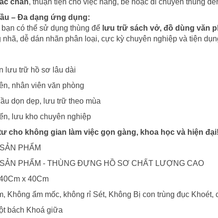
hắc chắn
, thuận tiện cho việc nâng, bê hoặc di chuyển thùng đến
ầu – Đa dạng ứng dụng:
 bạn có thể sử dụng thùng để
lưu trữ sách vở, đồ dùng văn p
ng nhã, dễ dán nhãn phân loại, cực kỳ chuyên nghiệp và tiện dụn
 lưu trữ hồ sơ lâu dài
iên, nhân viên văn phòng
ầu dọn dẹp, lưu trữ theo mùa
ển, lưu kho chuyên nghiệp
ư cho không gian làm việc gọn gàng, khoa học và hiện đại
 SẢN PHẨM
 SẢN PHẨM - THÙNG ĐỰNG HỒ SƠ CHẤT LƯỢNG CAO
 x 40Cm x 40Cm
, Không ẩm mốc, không rỉ Sét, Không Bị con trùng đục Khoét,
̣t bách Khoá giữa