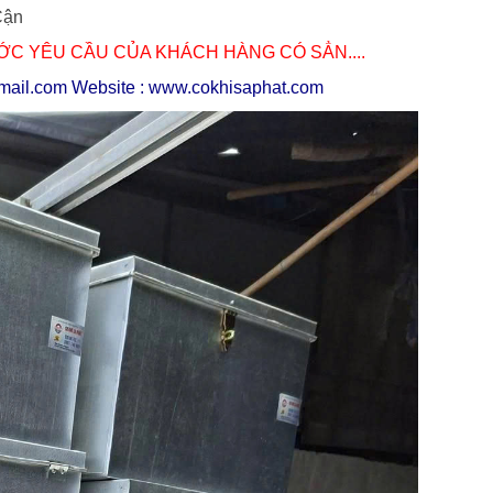
Cận
C YÊU CẦU CỦA KHÁCH HÀNG CÓ SẲN....
mail.com Website :
www.cokhisaphat.com