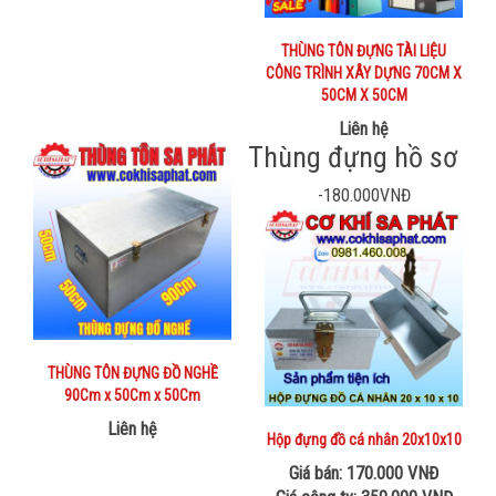
THÙNG TÔN ĐỰNG TÀI LIỆU
CÔNG TRÌNH XÂY DỰNG 70CM X
50CM X 50CM
Liên hệ
Thùng đựng hồ sơ
-180.000VNĐ
THÙNG TÔN ĐỰNG ĐỒ NGHỀ
90Cm x 50Cm x 50Cm
Liên hệ
Hộp đựng đồ cá nhân 20x10x10
Giá bán: 170.000 VNĐ