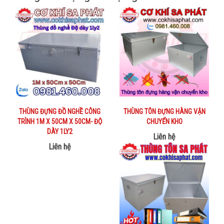
THÙNG ĐỰNG ĐỒ NGHỀ CÔNG
THÙNG TÔN ĐỰNG HÀNG VẬN
TRÌNH 1M X 50CM X 50CM- ĐỘ
CHUYỂN KHO
DÀY 1LY2
Liên hệ
Liên hệ