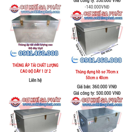
Giá công ty: 350.000 VNĐ
-140.000VNĐ
THÙNG ÁP TẢI CHẤT LƯỢNG
CAO ĐỘ DÀY 1 LY 2
Thùng đựng hồ sơ 70cm x
50cm x 40cm
Liên hệ
Giá bán: 360.000 VNĐ
Giá công ty: 500.000 VNĐ