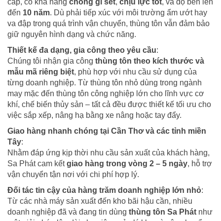
cấp, có khả năng
chống gỉ sét
,
chịu lực tốt
, và độ bền lên
đến
10 năm
. Dù phải tiếp xúc với môi trường ẩm ướt hay
va đập trong quá trình vận chuyển, thùng tôn vẫn đảm bảo
giữ nguyên hình dạng và chức năng.
Thiết kế đa dạng, gia công theo yêu cầu
:
Chúng tôi nhận gia công
thùng tôn theo kích thước và
mẫu mã riêng biệt
, phù hợp với nhu cầu sử dụng của
từng doanh nghiệp. Từ thùng tôn nhỏ dùng trong ngành
may mặc đến thùng tôn công nghiệp lớn cho lĩnh vực cơ
khí, chế biến thủy sản – tất cả đều được thiết kế tối ưu cho
việc sắp xếp, nâng hạ bằng xe nâng hoặc tay đẩy.
Giao hàng nhanh chóng tại Cần Thơ và các tỉnh miền
Tây
:
Nhằm đáp ứng kịp thời nhu cầu sản xuất của khách hàng,
Sa Phát cam kết
giao hàng trong vòng 2 – 5 ngày
, hỗ trợ
vận chuyển tận nơi với chi phí hợp lý.
Đối tác tin cậy của hàng trăm doanh nghiệp lớn nhỏ
:
Từ các nhà máy sản xuất đến kho bãi hậu cần, nhiều
doanh nghiệp đã và đang tin dùng
thùng tôn Sa Phát
như