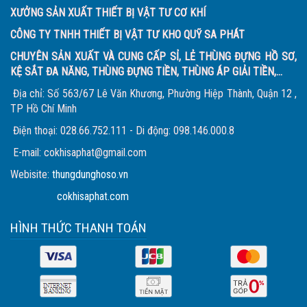
XƯỞNG SẢN XUẤT THIẾT BỊ VẬT TƯ CƠ KHÍ
CÔNG TY TNHH THIẾT BỊ VẬT TƯ KHO QUỸ SA PHÁT
CHUYÊN SẢN XUẤT VÀ CUNG CẤP SỈ, LẺ THÙNG ĐỰNG HỒ SƠ,
KỆ SẮT ĐA NĂNG, THÙNG ĐỰNG TIỀN, THÙNG ÁP GIẢI TIỀN,...
Địa chỉ: Số 563/67 Lê Văn Khương, Phường Hiệp Thành, Quận 12 ,
TP Hồ Chí Minh
Điện thoại: 028.66.752.111 - Di động: 098.146.000.8
E-mail: cokhisaphat@gmail.com
Webisite:
thungdunghoso.vn
cokhisaphat.com
HÌNH THỨC THANH TOÁN