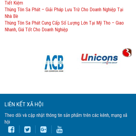
Tiết Kiệm
Thùng Tôn Sa Phát – Giải Pháp Lưu Trữ Cho Doanh Nghiệp Tại
Nhà Bè
Thùng Tôn Sa Phát Cung Cấp Số Lượng Lớn Tại Mỹ Tho – Giao
Nhanh, Giá Tốt Cho Doanh Nghiệp
LIÊN KẾT XÃ HỘI
Theo dõi và cập nhật thông tin sản phẩm trên các kênh, mạng xã
hội